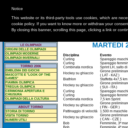
Notice
ABOUT 
...
This website or its third-party tools use cookies, which are nece
cookie policy. If you want to know more or withdraw your consent 
By closing this banner, scrolling this page, clicking a link or con
Home About Torino
SCOPRI LE OLIM
MARTEDI 
LE OLIMPIADI
ORIGINI DELLE OLIMPIADI
OLIMPIADI MODERNE
Disciplina
Evento
OLIMPIADI INVERNALI
Curling
Spareggio maschi
Curling
Spareggio femmini
TORINO 2006
Combinata nordica
Sprint LH, salto d
EMBLEMA DEI GIOCHI
Girone preliminar
Hockey su ghiaccio
MASCOTTE E "LOOK OF THE
( LAT - KAZ )
GAMES"
Biathlon
Staffetta 4x7,5 k
FIAMMA OLIMPICA
Girone preliminare
Hockey su ghiaccio
TREGUA OLIMPICA
( SUI - ITA )
CERIMONIA APERTURA E
Curling
Spareggio maschi
CHIUSURA
Curling
Spareggio femmini
OLIMPIADI DELLA CULTURA
Combinata nordica
7,5 km Sprint
Girone preliminare
Hockey su ghiaccio
ABOUT TORINO
( FIN - GER )
Pattinaggio di velocità
1.500 m maschile
STORIA DI TORINO
Girone preliminare
VISITA TORINO
Hockey su ghiaccio
( CAN - CZE )
NUMERI UTILI
Bob
Femminile, 3ª ma
Bob
Femminile, 4ª ma