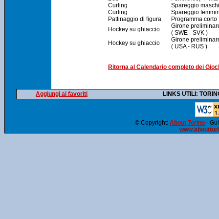
Curling
Spareggio maschi
Curling
Spareggio femmini
Pattinaggio di figura
Programma corto 
Girone preliminar
Hockey su ghiaccio
( SWE - SVK )
Girone preliminar
Hockey su ghiaccio
( USA - RUS )
Ritorna al Calendario completo dei Giochi
Aggiungi ai favoriti
LINKS UTILI: TORIN
© Copyright:
About Torino
- Gui
www.abouttur