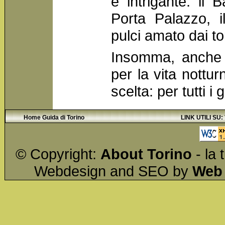
e intrigante: il
Porta Palazzo, i
pulci amato dai t
Insomma, anche 
per la vita nottur
scelta: per tutti i 
Home Guida di Torino
LINK UTILI SU:
© Copyright:
About Torino
- la 
Webdesign and SEO by
Web 