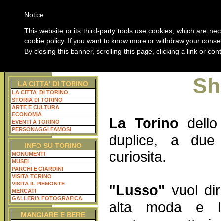
Notice
ABOUT 
This website or its third-party tools use cookies, which are nec
cookie policy. If you want to know more or withdraw your consen
By closing this banner, scrolling this page, clicking a link or c
Home Guida di Torino
TUTTE LE INFORMAZ
Sh
LA CITTA' DI TORINO
LA CITTA' DI TORINO
STORIA DI TORINO
ARTE E CULTURA
ECONOMIA
La Torino
dello
EVENTI A TORINO
PERSONAGGI FAMOSI
duplice, a due
INFO SU TORINO
curiosita.
MONUMENTI
MUSEI
PARCHI E GIARDINI
VISITA TORINO
VISITA IL PIEMONTE
"Lusso"
vuol dir
MERCATI
GALLERIA FOTOGRAFICA
alta moda e le
MANGIARE E BERE