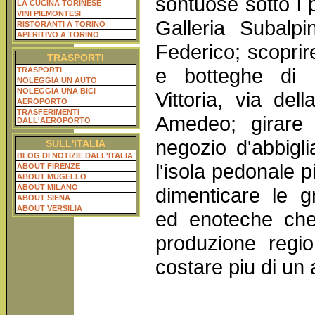
sontuose sotto i p
LA CUCINA TORINESE
VINI PIEMONTESI
Galleria Subalp
RISTORANTI A TORINO
APERITIVO A TORINO
Federico; scoprire
TRASPORTI
e botteghe di 
TRASPORTI
NOLEGGIA UN AUTO
NOLEGGIA UNA BICI
Vittoria, via de
AEROPORTO
TRASFERIMENTI
Amedeo; girare 
DALL'AEROPORTO
negozio d'abbigli
SULL'ITALIA
BLOG DI NOTIZIE DALL'ITALIA
l'isola pedonale 
ABOUT FIRENZE
ABOUT MUGELLO
ABOUT MILANO
dimenticare le g
ABOUT SIENA
ABOUT VERSILIA
ed enoteche che 
produzione regio
costare piu di un 